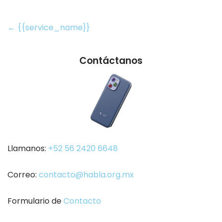
Post
←
{{service_name}}
navigation
Contáctanos
Llamanos:
+52 56 2420 6648
Correo:
contacto@habla.org.mx
Formulario de
Contacto