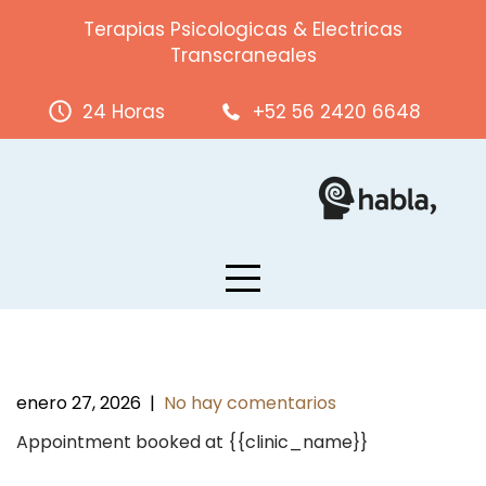
Skip
Terapias Psicologicas & Electricas
to
Transcraneales
content
24 Horas
+52 56 2420 6648
enero 27, 2026
|
No hay comentarios
Appointment booked at {{clinic_name}}